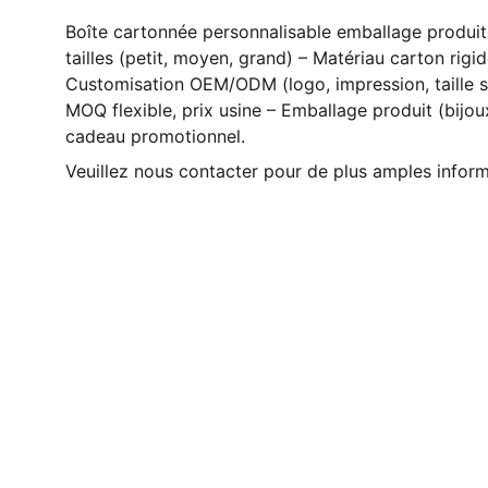
Boîte cartonnée personnalisable emballage produi
tailles (petit, moyen, grand) – Matériau carton rigid
Customisation OEM/ODM (logo, impression, taille s
MOQ flexible, prix usine – Emballage produit (bijou
cadeau promotionnel.
Veuillez nous contacter pour de plus amples infor
Contact
Nous sommes là pour vous.  
Votre fournisseur de confiance en 
Chine.