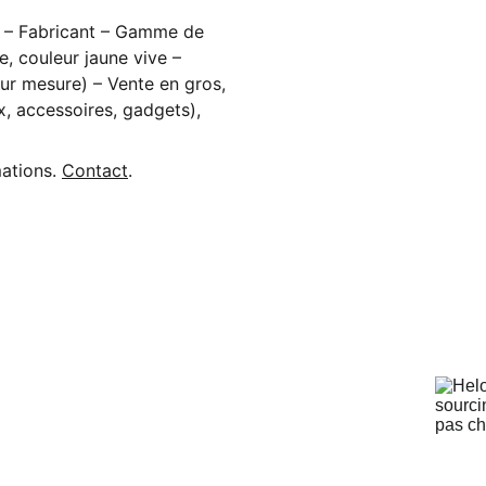
t – Fabricant – Gamme de
e, couleur jaune vive –
ur mesure) – Vente en gros,
x, accessoires, gadgets),
mations.
Contact
.
AIDE :
Contact : Miss Lisa Shi
Adresse : Erji Road 1225, Guandu District, 