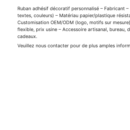
Ruban adhésif décoratif personnalisé – Fabricant 
textes, couleurs) – Matériau papier/plastique résist
Customisation OEM/ODM (logo, motifs sur mesure)
flexible, prix usine – Accessoire artisanal, bureau,
cadeaux.
Veuillez nous contacter pour de plus amples infor
Contact
Nous sommes là pour vous.  
Votre fournisseur de confiance en 
Chine.