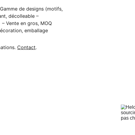
– Gamme de designs (motifs,
ant, décolleable –
 – Vente en gros, MOQ
 décoration, emballage
mations.
Contact
.
AIDE :
Contact : Miss Lisa Shi
Adresse : Erji Road 1225, Guandu District, 