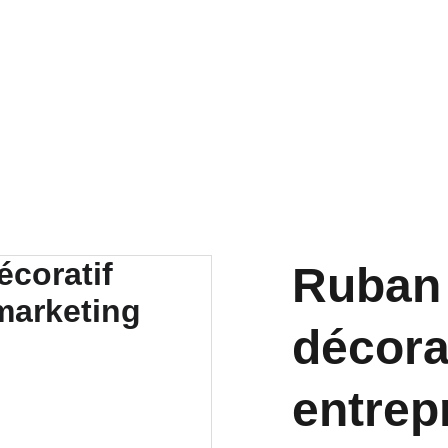
Accueil
Services
Contact
Liste de produits
Ruban 
décora
entrep